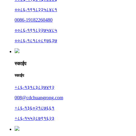
००८६-१९१८२२५८४८१
0086-19182260480
००८६-१९१८२२७५४८५
००८६-१८१८०८९७६२७
स्काईप
स्काईप
+८६-१३१८३८२७४९२
008@cdchuangrong.com
+८६-१३६०२१८७६६१
+८६-१५५२८७९१६२३