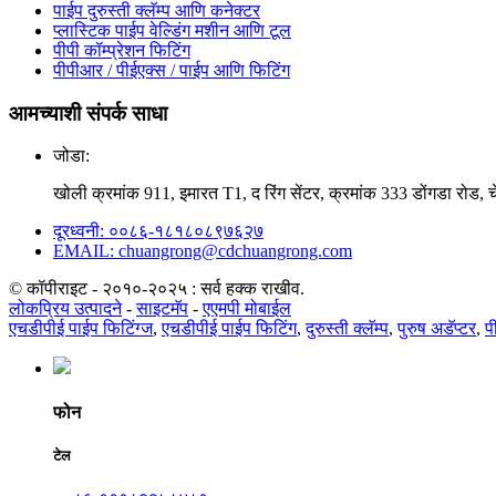
पाईप दुरुस्ती क्लॅम्प आणि कनेक्टर
प्लास्टिक पाईप वेल्डिंग मशीन आणि टूल
पीपी कॉम्प्रेशन फिटिंग
पीपीआर / पीईएक्स / पाईप आणि फिटिंग
आमच्याशी संपर्क साधा
जोडा:
खोली क्रमांक 911, इमारत T1, द रिंग सेंटर, क्रमांक 333 डोंगडा रोड, चे
दूरध्वनी: ००८६-१८१८०८९७६२७
EMAIL: chuangrong@cdchuangrong.com
© कॉपीराइट - २०१०-२०२५ : सर्व हक्क राखीव.
लोकप्रिय उत्पादने
-
साइटमॅप
-
एएमपी मोबाईल
एचडीपीई पाईप फिटिंग्ज
,
एचडीपीई पाईप फिटिंग
,
दुरुस्ती क्लॅम्प
,
पुरुष अडॅप्टर
,
प
फोन
टेल