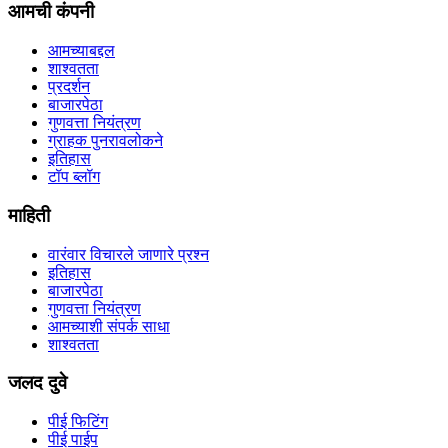
आमची कंपनी
आमच्याबद्दल
शाश्वतता
प्रदर्शन
बाजारपेठा
गुणवत्ता नियंत्रण
ग्राहक पुनरावलोकने
इतिहास
टॉप ब्लॉग
माहिती
वारंवार विचारले जाणारे प्रश्न
इतिहास
बाजारपेठा
गुणवत्ता नियंत्रण
आमच्याशी संपर्क साधा
शाश्वतता
जलद दुवे
पीई फिटिंग
पीई पाईप