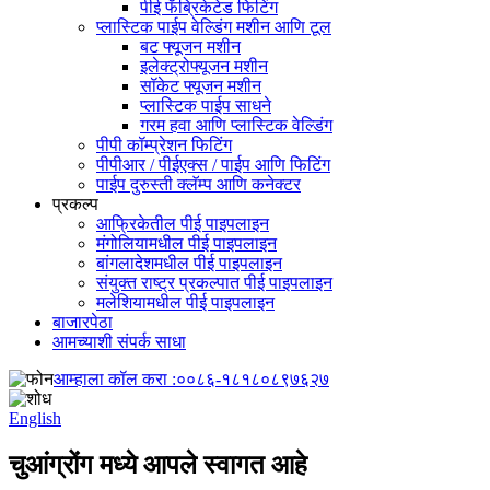
पीई फॅब्रिकेटेड फिटिंग
प्लास्टिक पाईप वेल्डिंग मशीन आणि टूल
बट फ्यूजन मशीन
इलेक्ट्रोफ्यूजन मशीन
सॉकेट फ्यूजन मशीन
प्लास्टिक पाईप साधने
गरम हवा आणि प्लास्टिक वेल्डिंग
पीपी कॉम्प्रेशन फिटिंग
पीपीआर / पीईएक्स / पाईप आणि फिटिंग
पाईप दुरुस्ती क्लॅम्प आणि कनेक्टर
प्रकल्प
आफ्रिकेतील पीई पाइपलाइन
मंगोलियामधील पीई पाइपलाइन
बांगलादेशमधील पीई पाइपलाइन
संयुक्त राष्ट्र प्रकल्पात पीई पाइपलाइन
मलेशियामधील पीई पाइपलाइन
बाजारपेठा
आमच्याशी संपर्क साधा
आम्हाला कॉल करा :
००८६-१८१८०८९७६२७
English
चुआंग्रोंग मध्ये आपले स्वागत आहे