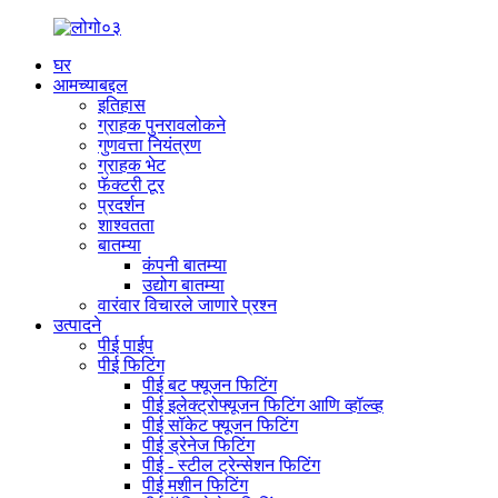
घर
आमच्याबद्दल
इतिहास
ग्राहक पुनरावलोकने
गुणवत्ता नियंत्रण
ग्राहक भेट
फॅक्टरी टूर
प्रदर्शन
शाश्वतता
बातम्या
कंपनी बातम्या
उद्योग बातम्या
वारंवार विचारले जाणारे प्रश्न
उत्पादने
पीई पाईप
पीई फिटिंग
पीई बट फ्यूजन फिटिंग
पीई इलेक्ट्रोफ्यूजन फिटिंग आणि व्हॉल्व्ह
पीई सॉकेट फ्यूजन फिटिंग
पीई ड्रेनेज फिटिंग
पीई - स्टील ट्रेन्सेशन फिटिंग
पीई मशीन फिटिंग