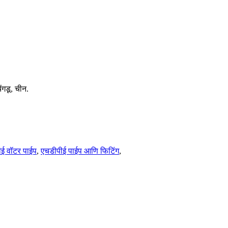
ंगडू, चीन.
ीई वॉटर पाईप
,
एचडीपीई पाईप आणि फिटिंग
,