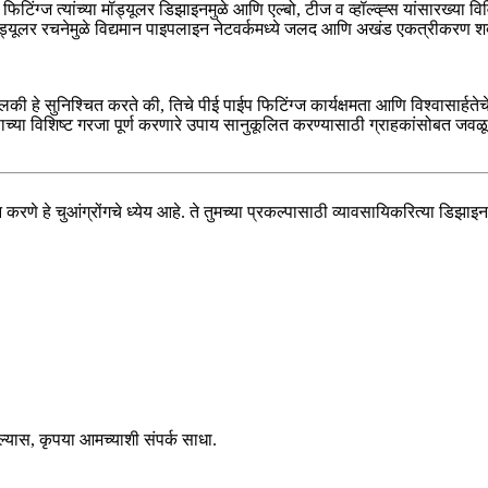
 फिटिंग्ज त्यांच्या मॉड्यूलर डिझाइनमुळे आणि एल्बो, टीज व व्हॉल्व्ह्स यांसारख्
ड्यूलर रचनेमुळे विद्यमान पाइपलाइन नेटवर्कमध्ये जलद आणि अखंड एकत्रीकरण शक्
िलकी हे सुनिश्चित करते की, तिचे पीई पाईप फिटिंग्ज कार्यक्षमता आणि विश्वासार्हतेच
पाच्या विशिष्ट गरजा पूर्ण करणारे उपाय सानुकूलित करण्यासाठी ग्राहकांसोबत जवळ
 करणे हे चुआंग्रोंगचे ध्येय आहे. ते तुमच्या प्रकल्पासाठी व्यावसायिकरित्या डिझाइ
ल्यास, कृपया आमच्याशी संपर्क साधा.