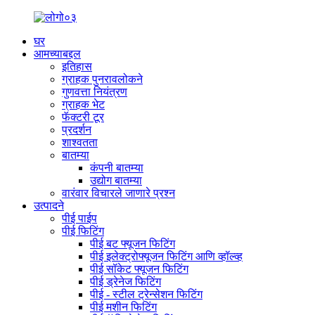
घर
आमच्याबद्दल
इतिहास
ग्राहक पुनरावलोकने
गुणवत्ता नियंत्रण
ग्राहक भेट
फॅक्टरी टूर
प्रदर्शन
शाश्वतता
बातम्या
कंपनी बातम्या
उद्योग बातम्या
वारंवार विचारले जाणारे प्रश्न
उत्पादने
पीई पाईप
पीई फिटिंग
पीई बट फ्यूजन फिटिंग
पीई इलेक्ट्रोफ्यूजन फिटिंग आणि व्हॉल्व्ह
पीई सॉकेट फ्यूजन फिटिंग
पीई ड्रेनेज फिटिंग
पीई - स्टील ट्रेन्सेशन फिटिंग
पीई मशीन फिटिंग