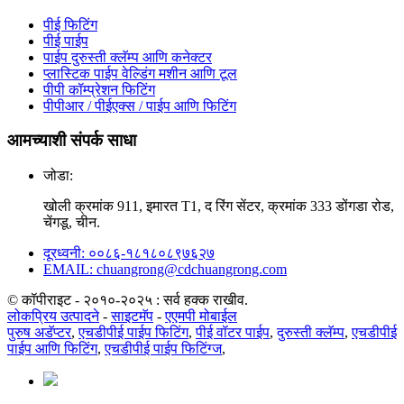
पीई फिटिंग
पीई पाईप
पाईप दुरुस्ती क्लॅम्प आणि कनेक्टर
प्लास्टिक पाईप वेल्डिंग मशीन आणि टूल
पीपी कॉम्प्रेशन फिटिंग
पीपीआर / पीईएक्स / पाईप आणि फिटिंग
आमच्याशी संपर्क साधा
जोडा:
खोली क्रमांक 911, इमारत T1, द रिंग सेंटर, क्रमांक 333 डोंगडा रोड,
चेंगडू, चीन.
दूरध्वनी: ००८६-१८१८०८९७६२७
EMAIL: chuangrong@cdchuangrong.com
© कॉपीराइट - २०१०-२०२५ : सर्व हक्क राखीव.
लोकप्रिय उत्पादने
-
साइटमॅप
-
एएमपी मोबाईल
पुरुष अडॅप्टर
,
एचडीपीई पाईप फिटिंग
,
पीई वॉटर पाईप
,
दुरुस्ती क्लॅम्प
,
एचडीपीई
पाईप आणि फिटिंग
,
एचडीपीई पाईप फिटिंग्ज
,