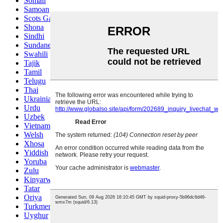
Somali
Samoan
Scots Gaelic
Shona
Sindhi
Sundanese
Swahili
Tajik
Tamil
Telugu
Thai
Ukrainian
Urdu
Uzbek
Vietnamese
Welsh
Xhosa
Yiddish
Yoruba
Zulu
Kinyarwanda
Tatar
Oriya
Turkmen
Uyghur