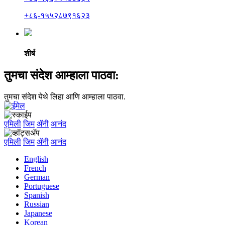
+८६-१५५२८७९१६२३
शीर्ष
तुमचा संदेश आम्हाला पाठवा:
तुमचा संदेश येथे लिहा आणि आम्हाला पाठवा.
एमिली
जिम
ॲनी
आनंद
एमिली
जिम
ॲनी
आनंद
English
French
German
Portuguese
Spanish
Russian
Japanese
Korean