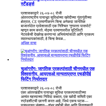
स्टँडर्ड्स
प्रशासकाद्वारे २६-०४-०८ रोजी
आंतरराष्ट्रीय पायाभूत सुविधांच्या खरेदीच्या गुंतागुंतीच्या
क्षेत्रात, CE प्रमाणीकरण चिन्ह अनेकदा जागतिक
बाजारपेठेत प्रवेशासाठी एक निश्चित 'गुणवत्ता पासपोर्ट'
म्हणून काम करते. मोठ्या प्रमाणावरील युटिलिटी
नेटवर्कची देखरेख करणाऱ्या अभियंत्यांसाठी आणि प्रकल्प
व्यवस्थापकांसाठी, हे चिन्ह केवळ...
अधिक वाचा
चुआंग्रोंग: जागतिक प्रकल्पांसाठी चीनमधील एक
विश्वसनीय, आयएसओ मान्यताप्राप्त एचडीपीई
फिटिंग निर्यातदार
प्रशासकाद्वारे २६-०४-०८ रोजी
एका आंतरखंडीय पायाभूत सुविधा प्रकल्पासाठीच्या
अत्यंत महत्त्वाच्या निविदा कक्षात, एक खरेदी समिती एका
स्प्रेडशीटची छाननी करत आहे, जिथे एकच घटक—
पाइपलाइन जंक्शन—शंभर वर्षांची सेवा आणि विनाशकारी