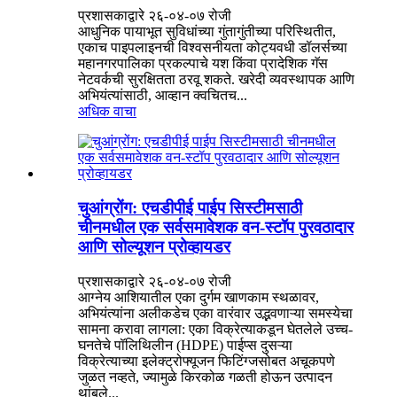
प्रशासकाद्वारे २६-०४-०७ रोजी
आधुनिक पायाभूत सुविधांच्या गुंतागुंतीच्या परिस्थितीत,
एकाच पाइपलाइनची विश्वसनीयता कोट्यवधी डॉलर्सच्या
महानगरपालिका प्रकल्पाचे यश किंवा प्रादेशिक गॅस
नेटवर्कची सुरक्षितता ठरवू शकते. खरेदी व्यवस्थापक आणि
अभियंत्यांसाठी, आव्हान क्वचितच...
अधिक वाचा
चुआंग्रोंग: एचडीपीई पाईप सिस्टीमसाठी
चीनमधील एक सर्वसमावेशक वन-स्टॉप पुरवठादार
आणि सोल्यूशन प्रोव्हायडर
प्रशासकाद्वारे २६-०४-०७ रोजी
आग्नेय आशियातील एका दुर्गम खाणकाम स्थळावर,
अभियंत्यांना अलीकडेच एका वारंवार उद्भवणाऱ्या समस्येचा
सामना करावा लागला: एका विक्रेत्याकडून घेतलेले उच्च-
घनतेचे पॉलिथिलीन (HDPE) पाईप्स दुसऱ्या
विक्रेत्याच्या इलेक्ट्रोफ्यूजन फिटिंग्जसोबत अचूकपणे
जुळत नव्हते, ज्यामुळे किरकोळ गळती होऊन उत्पादन
थांबले...