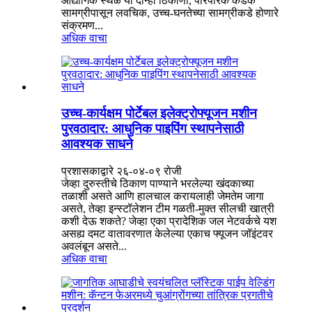
औद्योगिक स्थळे या दोन्ही ठिकाणी, पारंपरिक कडक
सामग्रीपासून लवचिक, उच्च-घनतेच्या सामग्रीकडे होणारे
संक्रमण...
अधिक वाचा
उच्च-कार्यक्षम पोर्टेबल इलेक्ट्रोफ्यूजन मशीन
पुरवठादार: आधुनिक पाइपिंग स्थापनेसाठी
आवश्यक साधने
प्रशासकाद्वारे २६-०४-०९ रोजी
जेव्हा दुरुस्तीचे ठिकाण पाण्याने भरलेल्या खंदकाच्या
तळाशी असते आणि हालचाल करायलाही जेमतेम जागा
असते, तेव्हा इन्स्टॉलेशन टीम गळती-मुक्त सीलची खात्री
कशी देऊ शकते? जेव्हा एका प्रादेशिक जल नेटवर्कचे यश
असह्य दमट वातावरणात केलेल्या एकाच फ्यूजन जॉइंटवर
अवलंबून असते...
अधिक वाचा