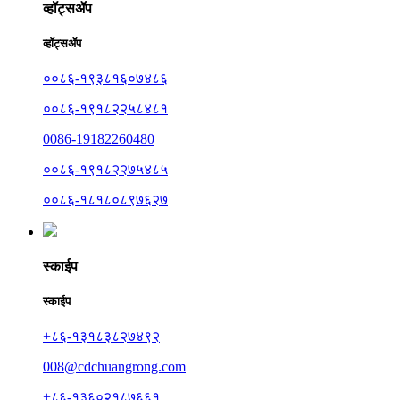
व्हॉट्सॲप
व्हॉट्सॲप
००८६-१९३८१६०७४८६
००८६-१९१८२२५८४८१
0086-19182260480
००८६-१९१८२२७५४८५
००८६-१८१८०८९७६२७
स्काईप
स्काईप
+८६-१३१८३८२७४९२
008@cdchuangrong.com
+८६-१३६०२१८७६६१