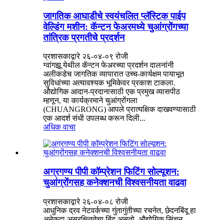
जागतिक आघाडीचे स्वयंचलित प्लॅस्टिक पाईप
वेल्डिंग मशीन: कॅन्टन फेअरमध्ये चुआंग्रोंगच्या
तांत्रिक प्रगतीचे प्रदर्शन
प्रशासकाद्वारे २६-०४-०९ रोजी
ग्वांगझू येथील कॅन्टन फेअरच्या प्रदर्शन दालनांनी
अलीकडेच जागतिक व्यापारात उच्च-कार्यक्षम पायाभूत
सुविधांच्या अत्यावश्यक भूमिकेवर प्रकाश टाकला.
औद्योगिक आदान-प्रदानासाठी एक प्रमुख व्यासपीठ
म्हणून, या कार्यक्रमाने चुआंग्रोंगला
(CHUANGRONG) आपले प्रात्यक्षिक दाखवण्यासाठी
एक आदर्श संधी उपलब्ध करून दिली...
अधिक वाचा
अग्रगण्य पीपी कॉम्प्रेशन फिटिंग सोल्यूशन:
चुआंग्रोंगसह कनेक्शनची विश्वसनीयता वाढवा
प्रशासकाद्वारे २६-०४-०८ रोजी
आधुनिक द्रव नेटवर्कच्या गुंतागुंतीच्या रचनेत, छेदनबिंदू हा
अनेकदा असुरक्षिततेचा बिंदू असतो. औद्योगिक सिंचन