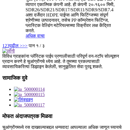
व्यापार एकात्मिक कंपनी आहे. ही कंपनी २०-१६०० मिमी,
SDR26/SDR21/SDR17/SDR11/SDR9/SDR7.4
अशा दर्जेदार HDPE पाईप्स आणि फिटिंग्जच्या संपूर्ण
श्रेणीच्या उत्पादनावर, तसेच PP कॉम्प्रेशन फिटिंग्ज,
प्लास्टिक वेल्डिंग मटेरियल्सच्या विक्रीवर लक्ष केंद्रित
करते.
अधिक वाचा
1
2
3
पुढील >
>>
पान १ / ३
विविध ग्राहकांना प्लॅस्टिक पाईप प्रणालीसाठी परिपूर्ण वन-स्टॉप सोल्यूशन
प्रदान करणे हे चुआंग्रोंगचे ध्येय आहे. ते तुमच्या प्रकल्पासाठी
व्यावसायिकरित्या डिझाइन केलेली, सानुकूलित सेवा पुरवू शकते.
सामाजिक दुवे
मोफत अंदाजपत्रक मिळवा
चुआंग्रोंगमध्ये रस दाखवल्याबद्दल धन्यवाद! आपल्याला अधिक जाणून घ्यायचे