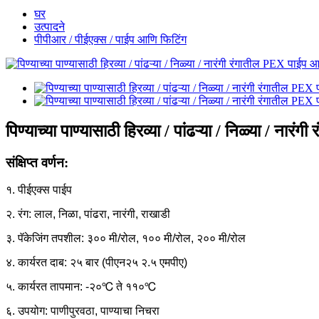
घर
उत्पादने
पीपीआर / पीईएक्स / पाईप आणि फिटिंग
पिण्याच्या पाण्यासाठी हिरव्या / पांढऱ्या / निळ्या / ना
संक्षिप्त वर्णन:
१. पीईएक्स पाईप
२. रंग: लाल, निळा, पांढरा, नारंगी, राखाडी
३. पॅकेजिंग तपशील: ३०० मी/रोल, १०० मी/रोल, २०० मी/रोल
४. कार्यरत दाब: २५ बार (पीएन२५ २.५ एमपीए)
५. कार्यरत तापमान: -२०℃ ते ११०℃
६. उपयोग: पाणीपुरवठा, पाण्याचा निचरा