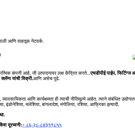
णाली आणि वाहतूक नेटवर्क.
त्मिक कंपनी आहे, जी उत्पादनावर लक्ष केंद्रित करते...
एचडीपीई पाईप, फिटिंग्ज आणि
क्लॅम्प यांची विक्री.
आणि असेच पुढे.
व्यावसायिकता आणि कार्यक्षमता ही त्याची नीतिमूल्ये आहेत. त्याने संबंधित उद्योगा
, इंडोनेशिया, मलेशिया, बांगलादेश, मंगोलिया, रशिया, आफ्रिका इत्यादी.
धा.
िंवा दूरध्वनी:
+ ८६-२८-८४३१९८५५