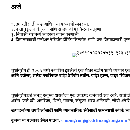
अर्ज
१. इमारतींसाठी थंड आणि गरम पाण्याची व्यवस्था.
२. वातानुकूलन यंत्रणा आणि सांडपाणी प्रक्रिया यंत्रणा.
३. निवासी घरांमध्ये सांद्रता तापन प्रणाली
4. विमानतळाची फ्लोअर रेडियंट हीटिंग सिस्टीम आणि बर्फ वितळवणारी प्र
चुआंग्रोंग ही २००५ मध्ये स्थापित झालेली एक शेअर उद्योग आणि व्यापार एका
आणि व्हॉल्व्ह, तसेच प्लास्टिक पाईप वेल्डिंग मशीन, पाईप टूल्स, पाईप रिपेअर 
चुआंग्रोंगकडे समृद्ध अनुभव असलेला एक उत्कृष्ट कर्मचारी संघ आहे. सचोटी, 
आहेत. जसे की, अमेरिका, चिली, गयाना, संयुक्त अरब अमिराती, सौदी अरेबिया
उत्पादनांच्या तपशिलांसाठी आणि व्यावसायिक सेवेसाठी आमच्याशी संपर्क सा
कृपया या पत्त्यावर ईमेल पाठवा:
chuangrong@cdchuangrong.com
क