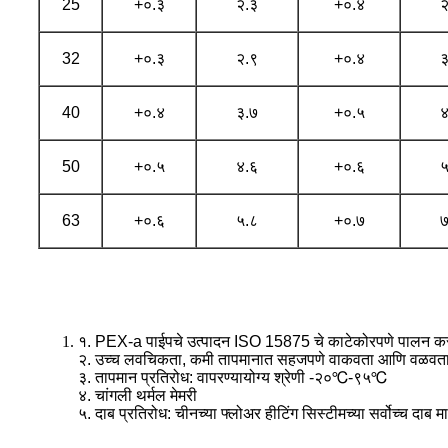
25
+०.३
२.३
+०.४
२
32
+०.३
२.९
+०.४
३
40
+०.४
३.७
+०.५
४
50
+०.५
४.६
+०.६
५
63
+०.६
५.८
+०.७
७
१. PEX-a पाईपचे उत्पादन ISO 15875 चे काटेकोरपणे पालन करू
२. उच्च लवचिकता, कमी तापमानात सहजपणे वाकवता आणि वळवता 
३. तापमान प्रतिरोध: वापरण्यायोग्य श्रेणी -२०℃-९५℃
४. चांगली थर्मल मेमरी
५. दाब प्रतिरोध: चीनच्या फ्लोअर हीटिंग सिस्टीमच्या सर्वोच्च दाब म