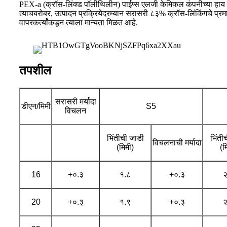
PEX-a (क्रॉस-लिंक्ड पॉलीथिलीन) पाईप्स एलजी केमिकल कंपनीच्या हाय 
त्याचबरोबर, उत्पादन प्रक्रियेदरम्यान सरासरी ८३% क्रॉस-लिंकिंगचे प्रम
वापरकर्त्यांकडून त्याला मान्यता मिळत आहे.
तपशील
सरासरी मर्यादा
डीएन/मिमी
S5
विचलन
भिंतीची जाडी
भिंती
विचलनाची मर्यादा
(मिमी)
(म
16
+०.३
१.८
+०.३
२
20
+०.३
१.९
+०.३
२