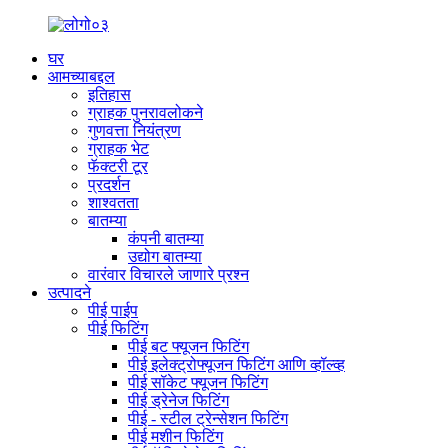
घर
आमच्याबद्दल
इतिहास
ग्राहक पुनरावलोकने
गुणवत्ता नियंत्रण
ग्राहक भेट
फॅक्टरी टूर
प्रदर्शन
शाश्वतता
बातम्या
कंपनी बातम्या
उद्योग बातम्या
वारंवार विचारले जाणारे प्रश्न
उत्पादने
पीई पाईप
पीई फिटिंग
पीई बट फ्यूजन फिटिंग
पीई इलेक्ट्रोफ्यूजन फिटिंग आणि व्हॉल्व्ह
पीई सॉकेट फ्यूजन फिटिंग
पीई ड्रेनेज फिटिंग
पीई - स्टील ट्रेन्सेशन फिटिंग
पीई मशीन फिटिंग