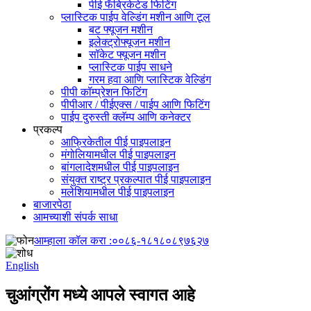
पीई फॅब्रिकेटेड फिटिंग
प्लास्टिक पाईप वेल्डिंग मशीन आणि टूल
बट फ्यूजन मशीन
इलेक्ट्रोफ्यूजन मशीन
सॉकेट फ्यूजन मशीन
प्लास्टिक पाईप साधने
गरम हवा आणि प्लास्टिक वेल्डिंग
पीपी कॉम्प्रेशन फिटिंग
पीपीआर / पीईएक्स / पाईप आणि फिटिंग
पाईप दुरुस्ती क्लॅम्प आणि कनेक्टर
प्रकल्प
आफ्रिकेतील पीई पाइपलाइन
मंगोलियामधील पीई पाइपलाइन
बांगलादेशमधील पीई पाइपलाइन
संयुक्त राष्ट्र प्रकल्पात पीई पाइपलाइन
मलेशियामधील पीई पाइपलाइन
बाजारपेठा
आमच्याशी संपर्क साधा
आम्हाला कॉल करा :
००८६-१८१८०८९७६२७
English
चुआंग्रोंग मध्ये आपले स्वागत आहे