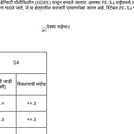
डेन्सिटी पॉलीथिलीन (HDPE) पासून बनवले जातात. आमच्या PE-Xa पाईपमध्ये उत
ाण गाठले जाते, जे या क्षेत्रातील सरासरी प्रमाणापेक्षा जास्त आहे. रिटेबल PE-
S4
ची जाडी
विचलनाची मर्यादा
िमी)
.०
+०.३
.३
+०.३