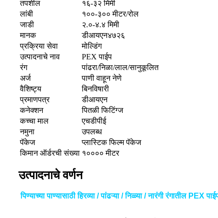
तपशील
१६-३२ मिमी
लांबी
१००-३०० मीटर/रोल
जाडी
२.०-४.४ मिमी
मानक
डीआयएन४७२६
प्रक्रिया सेवा
मोल्डिंग
उत्पादनाचे नाव
PEX पाईप
रंग
पांढरा/निळा/लाल/सानुकूलित
अर्ज
पाणी वाहून नेणे
वैशिष्ट्य
बिनविषारी
प्रमाणपत्र
डीआयएन
कनेक्शन
पितळी फिटिंग्ज
कच्चा माल
एचडीपीई
नमुना
उपलब्ध
पॅकेज
प्लास्टिक फिल्म पॅकेज
किमान ऑर्डरची संख्या
१०००० मीटर
उत्पादनाचे वर्णन
पिण्याच्या पाण्यासाठी हिरव्या / पांढऱ्या / निळ्या / नारंगी रंगातील PEX प