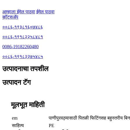
आम्हाला ईमेल पाठवा
ईमेल पाठवा
व्हॉट्सॲप
००८६-१९३८१६०७४८६
००८६-१९१८२२५८४८१
0086-19182260480
००८६-१९१८२२७५४८५
उत्पादनाचा तपशील
उत्पादन टॅग
मूलभूत माहिती
em
पाणीपुरवठ्यासाठी पितळी फिटिंगसह बहुस्तरीय 
साहित्य
PE