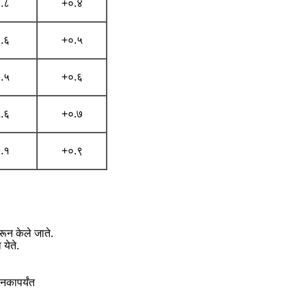
.८
+०.४
.६
+०.५
.५
+०.६
.६
+०.७
.१
+०.९
न केले जाते.
येते.
ानकापर्यंत