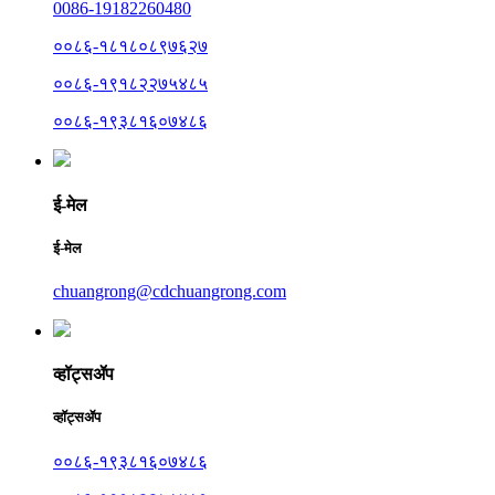
0086-19182260480
००८६-१८१८०८९७६२७
००८६-१९१८२२७५४८५
००८६-१९३८१६०७४८६
ई-मेल
ई-मेल
chuangrong@cdchuangrong.com
व्हॉट्सॲप
व्हॉट्सॲप
००८६-१९३८१६०७४८६