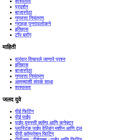
शाश्वतता
प्रदर्शन
बाजारपेठा
गुणवत्ता नियंत्रण
ग्राहक पुनरावलोकने
इतिहास
टॉप ब्लॉग
माहिती
वारंवार विचारले जाणारे प्रश्न
इतिहास
बाजारपेठा
गुणवत्ता नियंत्रण
आमच्याशी संपर्क साधा
शाश्वतता
जलद दुवे
पीई फिटिंग
पीई पाईप
पाईप दुरुस्ती क्लॅम्प आणि कनेक्टर
प्लास्टिक पाईप वेल्डिंग मशीन आणि टूल
पीपी कॉम्प्रेशन फिटिंग
पीपीआर / पीईएक्स / पाईप आणि फिटिंग