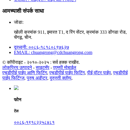
आमच्याशी संपर्क साधा
जोडा:
खोली क्रमांक 911, इमारत T1, द रिंग सेंटर, क्रमांक 333 डोंगडा रोड,
चेंगडू, चीन.
दूरध्वनी: ००८६-१८१८०८९७६२७
EMAIL: chuangrong@cdchuangrong.com
© कॉपीराइट - २०१०-२०२५ : सर्व हक्क राखीव.
लोकप्रिय उत्पादने
-
साइटमॅप
-
एएमपी मोबाईल
एचडीपीई पाईप आणि फिटिंग
,
एचडीपीई पाईप फिटिंग
,
पीई वॉटर पाईप
,
एचडीपीई
पाईप फिटिंग्ज
,
पुरुष अडॅप्टर
,
दुरुस्ती क्लॅम्प
,
फोन
टेल
००८६-१९१८२२५८४८१