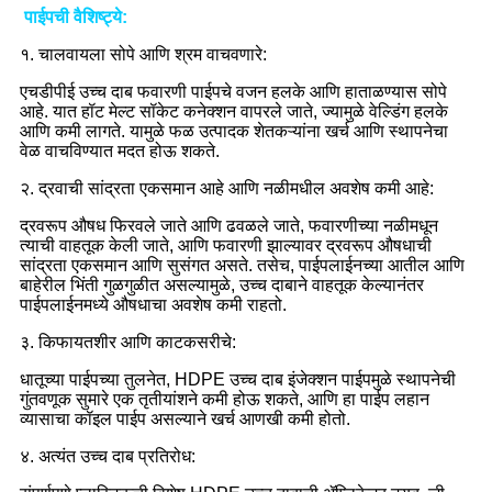
पाईपची वैशिष्ट्ये:
१. चालवायला सोपे आणि श्रम वाचवणारे:
एचडीपीई उच्च दाब फवारणी पाईपचे वजन हलके आणि हाताळण्यास सोपे
आहे. यात हॉट मेल्ट सॉकेट कनेक्शन वापरले जाते, ज्यामुळे वेल्डिंग हलके
आणि कमी लागते. यामुळे फळ उत्पादक शेतकऱ्यांना खर्च आणि स्थापनेचा
वेळ वाचविण्यात मदत होऊ शकते.
२. द्रवाची सांद्रता एकसमान आहे आणि नळीमधील अवशेष कमी आहे:
द्रवरूप औषध फिरवले जाते आणि ढवळले जाते, फवारणीच्या नळीमधून
त्याची वाहतूक केली जाते, आणि फवारणी झाल्यावर द्रवरूप औषधाची
सांद्रता एकसमान आणि सुसंगत असते. तसेच, पाईपलाईनच्या आतील आणि
बाहेरील भिंती गुळगुळीत असल्यामुळे, उच्च दाबाने वाहतूक केल्यानंतर
पाईपलाईनमध्ये औषधाचा अवशेष कमी राहतो.
३. किफायतशीर आणि काटकसरीचे:
धातूच्या पाईपच्या तुलनेत, HDPE उच्च दाब इंजेक्शन पाईपमुळे स्थापनेची
गुंतवणूक सुमारे एक तृतीयांशने कमी होऊ शकते, आणि हा पाईप लहान
व्यासाचा कॉइल पाईप असल्याने खर्च आणखी कमी होतो.
४. अत्यंत उच्च दाब प्रतिरोध: