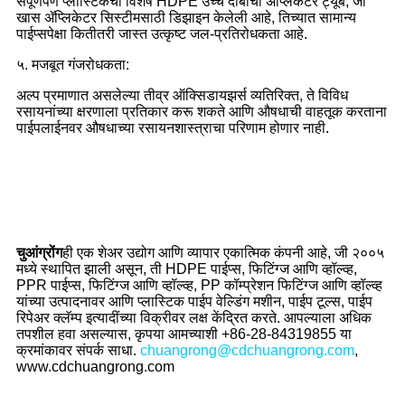
संपूर्णपणे प्लास्टिकची विशेष HDPE उच्च दाबाची ॲप्लिकेटर ट्यूब, जी
खास ॲप्लिकेटर सिस्टीमसाठी डिझाइन केलेली आहे, तिच्यात सामान्य
पाईप्सपेक्षा कितीतरी जास्त उत्कृष्ट जल-प्रतिरोधकता आहे.
५. मजबूत गंजरोधकता:
अल्प प्रमाणात असलेल्या तीव्र ऑक्सिडायझर्स व्यतिरिक्त, ते विविध
रसायनांच्या क्षरणाला प्रतिकार करू शकते आणि औषधाची वाहतूक करताना
पाईपलाईनवर औषधाच्या रसायनशास्त्राचा परिणाम होणार नाही.
चुआंग्रोंग
ही एक शेअर उद्योग आणि व्यापार एकात्मिक कंपनी आहे, जी २००५
मध्ये स्थापित झाली असून, ती HDPE पाईप्स, फिटिंग्ज आणि व्हॉल्व्ह,
PPR पाईप्स, फिटिंग्ज आणि व्हॉल्व्ह, PP कॉम्प्रेशन फिटिंग्ज आणि व्हॉल्व्ह
यांच्या उत्पादनावर आणि प्लास्टिक पाईप वेल्डिंग मशीन, पाईप टूल्स, पाईप
रिपेअर क्लॅम्प इत्यादींच्या विक्रीवर लक्ष केंद्रित करते. आपल्याला अधिक
तपशील हवा असल्यास, कृपया आमच्याशी +86-28-84319855 या
क्रमांकावर संपर्क साधा.
chuangrong@cdchuangrong.com
,
www.cdchuangrong.com