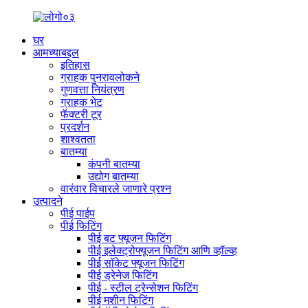
घर
आमच्याबद्दल
इतिहास
ग्राहक पुनरावलोकने
गुणवत्ता नियंत्रण
ग्राहक भेट
फॅक्टरी टूर
प्रदर्शन
शाश्वतता
बातम्या
कंपनी बातम्या
उद्योग बातम्या
वारंवार विचारले जाणारे प्रश्न
उत्पादने
पीई पाईप
पीई फिटिंग
पीई बट फ्यूजन फिटिंग
पीई इलेक्ट्रोफ्यूजन फिटिंग आणि व्हॉल्व्ह
पीई सॉकेट फ्यूजन फिटिंग
पीई ड्रेनेज फिटिंग
पीई - स्टील ट्रेन्सेशन फिटिंग
पीई मशीन फिटिंग