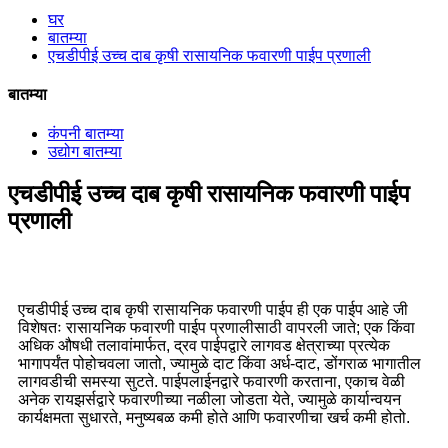
घर
बातम्या
एचडीपीई उच्च दाब कृषी रासायनिक फवारणी पाईप प्रणाली
बातम्या
कंपनी बातम्या
उद्योग बातम्या
एचडीपीई उच्च दाब कृषी रासायनिक फवारणी पाईप
प्रणाली
एचडीपीई उच्च दाब कृषी रासायनिक फवारणी पाईप
ही एक पाईप आहे जी
विशेषतः रासायनिक फवारणी पाईप प्रणालीसाठी वापरली जाते; एक किंवा
अधिक औषधी तलावांमार्फत, द्रव पाईपद्वारे लागवड क्षेत्राच्या प्रत्येक
भागापर्यंत पोहोचवला जातो, ज्यामुळे दाट किंवा अर्ध-दाट, डोंगराळ भागातील
लागवडीची समस्या सुटते. पाईपलाईनद्वारे फवारणी करताना, एकाच वेळी
अनेक रायझर्सद्वारे फवारणीच्या नळीला जोडता येते, ज्यामुळे कार्यान्वयन
कार्यक्षमता सुधारते, मनुष्यबळ कमी होते आणि फवारणीचा खर्च कमी होतो.