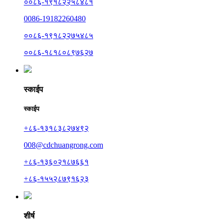
००८६-१९१८२२५८४८१
0086-19182260480
००८६-१९१८२२७५४८५
००८६-१८१८०८९७६२७
स्काईप
स्काईप
+८६-१३१८३८२७४९२
008@cdchuangrong.com
+८६-१३६०२१८७६६१
+८६-१५५२८७९१६२३
शीर्ष